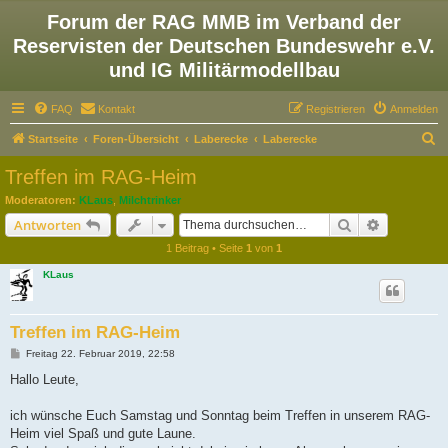
Forum der RAG MMB im Verband der
Reservisten der Deutschen Bundeswehr e.V.
und IG Militärmodellbau
FAQ
Kontakt
Registrieren
Anmelden
S
Startseite
Foren-Übersicht
Laberecke
Laberecke
u
Treffen im RAG-Heim
c
Moderatoren:
KLaus
,
Milchtrinker
h
Suche
Erweiterte
Antworten
e
1 Beitrag • Seite
1
von
1
KLaus
Treffen im RAG-Heim
B
Freitag 22. Februar 2019, 22:58
e
i
Hallo Leute,
t
r
a
ich wünsche Euch Samstag und Sonntag beim Treffen in unserem RAG-
g
Heim viel Spaß und gute Laune.