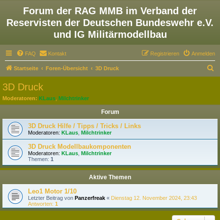
Forum der RAG MMB im Verband der
Reservisten der Deutschen Bundeswehr e.V.
und IG Militärmodellbau
FAQ
Kontakt
Registrieren
Anmelden
S
Startseite
Foren-Übersicht
3D Druck
u
3D Druck
c
Moderatoren:
KLaus
,
Milchtrinker
h
Forum
e
3D Druck Hilfe / Tipps / Tricks / Links
Moderatoren:
KLaus
,
Milchtrinker
3D Druck Modellbaukomponenten
Moderatoren:
KLaus
,
Milchtrinker
Themen:
1
Aktive Themen
Leo1 Motor 1/10
Letzter Beitrag von
Panzerfreak
«
Dienstag 12. November 2024, 23:43
Antworten:
1