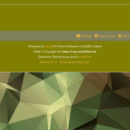
Kontakt
Impressum
Alle 
Powered by
phpBB
® Forum Software © phpBB Limited
Style © Copyright by
https://rag-modellbau.de
Deutsche Übersetzung durch
phpBB.de
Datenschutz
|
Nutzungsbedingungen