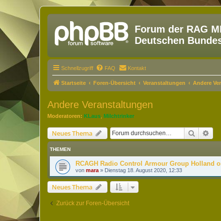
Forum der RAG MM
Deutschen Bundesw
Schnellzugriff
FAQ
Kontakt
Startseite
Foren-Übersicht
Veranstaltungen
Andere Ve
Andere Veranstaltungen
Moderatoren:
KLaus
,
Milchtrinker
Suche
Erw
Neues Thema
THEMEN
RCAGH Radio Control Armour Group Holland o
von
mara
»
Dienstag 18. August 2020, 12:33
Neues Thema
Zurück zur Foren-Übersicht