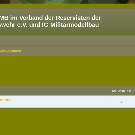
B im Verband der Reservisten der
ehr e.V. und IG Militärmodellbau
ranstaltungen
eiterte Suche
ANTWORTEN
n tour
0