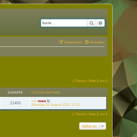
Suche
Erweiterte Suche
Registrieren
Anmelden
1 Thema • Seite
1
von
1
ZUGRIFFE
LETZTER BEITRAG
von
mara
21403
Dienstag 18. August 2020, 12:33
1 Thema • Seite
1
von
1
Gehe zu