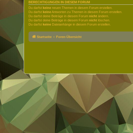
BERECHTIGUNGEN IN DIESEM FORUM
Du darfst
keine
neuen Themen in diesem Forum erstellen.
Du darfst
keine
Antworten zu Themen in diesem Forum erstellen.
Du darfst deine Beiträge in diesem Forum
nicht
ändern.
Du darfst deine Beiträge in diesem Forum
nicht
löschen.
Du darfst
keine
Dateianhänge in diesem Forum erstellen.
Startseite
Foren-Übersicht