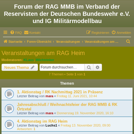
Forum der RAG MMB im Verband der
Reservisten der Deutschen Bundeswehr e.V.
und IG Militärmodellbau
FAQ
Kontakt
Registrieren
Anmelden
S
Startseite
Foren-Übersicht
Veranstaltungen
Veranstaltungen am RAG Heim
u
Veranstaltungen am RAG Heim
c
Moderatoren:
KLaus
,
Milchtrinker
h
Suche
Erweiterte Suche
Neues Thema
e
7 Themen • Seite
1
von
1
Themen
1. Aktionstag / RK Nachmittag 2021 in Präsenz
Letzter Beitrag von
mara
«
Freitag 11. Juni 2021, 10:44
Jahresabschluß / Weihnachtsfeier der RAG MMB & RK
Örtzetal
Letzter Beitrag von
mara
«
Donnerstag 19. November 2020, 16:10
4. Aktionstag im RAG Heim
Letzter Beitrag von
Luchs1
«
Freitag 13. November 2020, 09:00
Antworten:
1