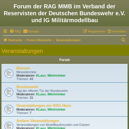
Forum der RAG MMB im Verband der
Reservisten der Deutschen Bundeswehr e.V.
und IG Militärmodellbau
FAQ
Kontakt
Registrieren
Anmelden
S
Startseite
Foren-Übersicht
Veranstaltungen
u
Veranstaltungen
c
Forum
h
e
Messen
Messetermine
Moderatoren:
KLaus
,
Milchtrinker
Themen:
43
Bundeswehr
Tag der offenen Tür der Bundeswehr
Moderatoren:
KLaus
,
Milchtrinker
Themen:
31
Veranstaltungen am RAG Heim
Moderatoren:
KLaus
,
Milchtrinker
Themen:
7
Andere Veranstaltungen
Veranstaltungen von Modellbaufreunden und Gästen
Moderatoren:
KLaus
,
Milchtrinker