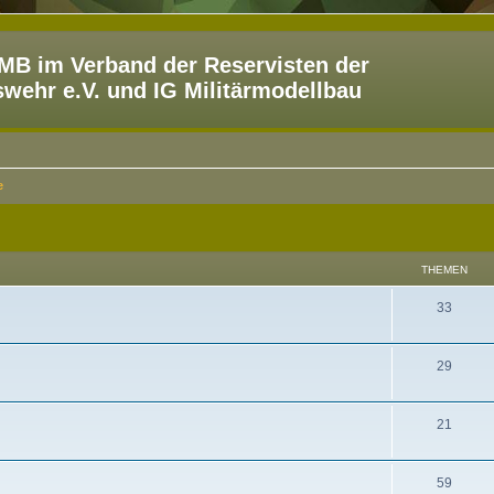
B im Verband der Reservisten der
ehr e.V. und IG Militärmodellbau
e
THEMEN
33
29
21
59