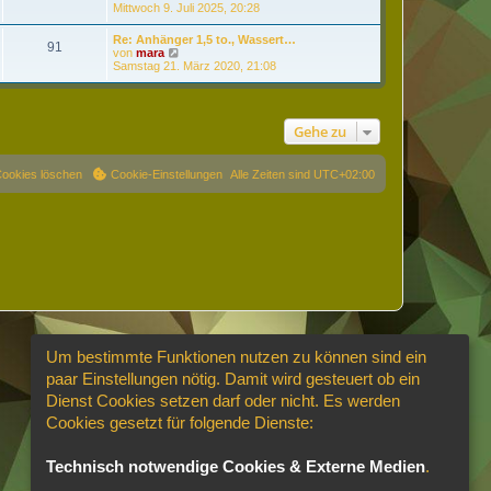
t
g
e
Mittwoch 9. Juli 2025, 20:28
i
e
u
t
r
e
r
Re: Anhänger 1,5 to., Wassert…
B
91
s
a
N
von
mara
e
t
g
e
Samstag 21. März 2020, 21:08
i
e
u
t
r
e
r
B
s
a
e
t
g
i
Gehe zu
e
t
r
r
B
a
e
Cookies löschen
Cookie-Einstellungen
Alle Zeiten sind
UTC+02:00
g
i
t
r
a
g
Um bestimmte Funktionen nutzen zu können sind ein
paar Einstellungen nötig. Damit wird gesteuert ob ein
Dienst Cookies setzen darf oder nicht. Es werden
Cookies gesetzt für folgende Dienste:
Technisch notwendige Cookies & Externe Medien
.