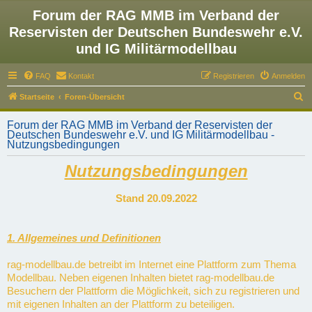
Forum der RAG MMB im Verband der
Reservisten der Deutschen Bundeswehr e.V.
und IG Militärmodellbau
FAQ
Kontakt
Registrieren
Anmelden
S
Startseite
Foren-Übersicht
u
Forum der RAG MMB im Verband der Reservisten der
c
Deutschen Bundeswehr e.V. und IG Militärmodellbau -
Nutzungsbedingungen
h
e
Nutzungsbedingungen
Stand 20.09.2022
1. Allgemeines und Definitionen
rag-modellbau.de betreibt im Internet eine Plattform zum Thema
Modellbau. Neben eigenen Inhalten bietet rag-modellbau.de
Besuchern der Plattform die Möglichkeit, sich zu registrieren und
mit eigenen Inhalten an der Plattform zu beteiligen.