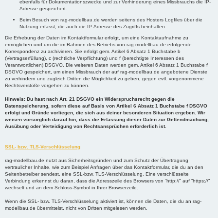
ebenfalls für Dokumentationszwecke und zur Verhinderung eines Missbrauchs die IP-
Adresse gespeichert.
Beim Besuch von rag-modellbau.de werden seitens des Hosters Logfiles über die
Nutzung erfasst, die auch die IP-Adresse des Zugriffs beinhalten.
Die Erhebung der Daten im Kontaktformular erfolgt, um eine Kontaktaufnahme zu
ermöglichen und um die im Rahmen des Betriebs von rag-modellbau.de erfolgende
Korrespondenz zu archivieren. Sie erfolgt gem. Artikel 6 Absatz 1 Buchstabe b
(Vertragserfüllung), c (rechtliche Verpflichtung) und f (berechtigte Interessen des
Verantwortlichen) DSGVO. Die weiteren Daten werden gem. Artikel 6 Absatz 1 Buchstabe f
DSGVO gespeichert, um einen Missbrauch der auf rag-modellbau.de angebotene Dienste
zu verhindern und zugleich Dritten die Möglichkeit zu geben, gegen evtl. vorgenommene
Rechtsverstöße vorgehen zu können.
Hinweis: Du hast nach Art. 21 DSGVO ein Widerspruchsrecht gegen die
Datenspeicherung, sofern diese auf Basis von Artikel 6 Absatz 1 Buchstabe f DSGVO
erfolgt und Gründe vorliegen, die sich aus deiner besonderen Situation ergeben. Wir
weisen vorsorglich darauf hin, dass die Erfassung dieser Daten zur Geltendmachung,
Ausübung oder Verteidigung von Rechtsansprüchen erforderlich ist.
SSL- bzw. TLS-Verschlüsselung
rag-modellbau.de nutzt aus Sicherheitsgründen und zum Schutz der Übertragung
vertraulicher Inhalte, wie zum Beispiel Anfragen über das Kontaktformular, die du an den
Seitenbetreiber sendest, eine SSL-bzw. TLS-Verschlüsselung. Eine verschlüsselte
Verbindung erkennst du daran, dass die Adresszeile des Browsers von “http://” auf “https://”
wechselt und an dem Schloss-Symbol in Ihrer Browserzeile.
Wenn die SSL- bzw. TLS-Verschlüsselung aktiviert ist, können die Daten, die du an rag-
modellbau.de übermittelst, nicht von Dritten mitgelesen werden.