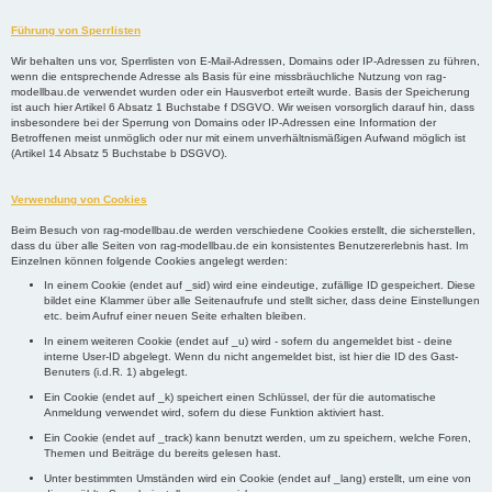
Führung von Sperrlisten
Wir behalten uns vor, Sperrlisten von E-Mail-Adressen, Domains oder IP-Adressen zu führen,
wenn die entsprechende Adresse als Basis für eine missbräuchliche Nutzung von rag-
modellbau.de verwendet wurden oder ein Hausverbot erteilt wurde. Basis der Speicherung
ist auch hier Artikel 6 Absatz 1 Buchstabe f DSGVO. Wir weisen vorsorglich darauf hin, dass
insbesondere bei der Sperrung von Domains oder IP-Adressen eine Information der
Betroffenen meist unmöglich oder nur mit einem unverhältnismäßigen Aufwand möglich ist
(Artikel 14 Absatz 5 Buchstabe b DSGVO).
Verwendung von Cookies
Beim Besuch von rag-modellbau.de werden verschiedene Cookies erstellt, die sicherstellen,
dass du über alle Seiten von rag-modellbau.de ein konsistentes Benutzererlebnis hast. Im
Einzelnen können folgende Cookies angelegt werden:
In einem Cookie (endet auf _sid) wird eine eindeutige, zufällige ID gespeichert. Diese
bildet eine Klammer über alle Seitenaufrufe und stellt sicher, dass deine Einstellungen
etc. beim Aufruf einer neuen Seite erhalten bleiben.
In einem weiteren Cookie (endet auf _u) wird - sofern du angemeldet bist - deine
interne User-ID abgelegt. Wenn du nicht angemeldet bist, ist hier die ID des Gast-
Benuters (i.d.R. 1) abgelegt.
Ein Cookie (endet auf _k) speichert einen Schlüssel, der für die automatische
Anmeldung verwendet wird, sofern du diese Funktion aktiviert hast.
Ein Cookie (endet auf _track) kann benutzt werden, um zu speichern, welche Foren,
Themen und Beiträge du bereits gelesen hast.
Unter bestimmten Umständen wird ein Cookie (endet auf _lang) erstellt, um eine von