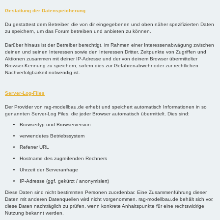
Gestattung der Datenspeicherung
Du gestattest dem Betreiber, die von dir eingegebenen und oben näher spezifizierten Daten
zu speichern, um das Forum betreiben und anbieten zu können.
Darüber hinaus ist der Betreiber berechtigt, im Rahmen einer Interessenabwägung zwischen
deinen und seinen Interessen sowie den Interessen Dritter, Zeitpunkte von Zugriffen und
Aktionen zusammen mit deiner IP-Adresse und der von deinem Browser übermittelter
Browser-Kennung zu speichern, sofern dies zur Gefahrenabwehr oder zur rechtlichen
Nachverfolgbarkeit notwendig ist.
Server-Log-Files
Der Provider von rag-modellbau.de erhebt und speichert automatisch Informationen in so
genannten Server-Log Files, die jeder Browser automatisch übermittelt. Dies sind:
Browsertyp und Browserversion
verwendetes Betriebssystem
Referrer URL
Hostname des zugreifenden Rechners
Uhrzeit der Serveranfrage
IP-Adresse (ggf. gekürzt / anonymisiert)
Diese Daten sind nicht bestimmten Personen zuordenbar. Eine Zusammenführung dieser
Daten mit anderen Datenquellen wird nicht vorgenommen. rag-modellbau.de behält sich vor,
diese Daten nachträglich zu prüfen, wenn konkrete Anhaltspunkte für eine rechtswidrige
Nutzung bekannt werden.