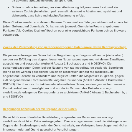
dir gewählte Spracheinstellung zu speichern.
Sofern du ohne Anmeldung an einer Abstimmung teilgenommen hast, wird ein
weiteres Cookie (beinhaltet _poll_) erstellt, dass deine Abstimmung speichert und
sicherstellt, dass keine mehrfache Abstimmung erfolgt.
Diese Cookies werden von deinem Browser für maximal ein Jahr gespeichert und an uns bei
jedem Seitenaufruf übermittelt. Du kannst sie jederzeit über die im Forum angebotene
Funktion “Alle Cookies löschen” löschen oder eine vergleichbare Funktion deines Browsers
verwenden.
Zweck der Verarbeitung von personenbezogenen Daten sowie deren Rechtsgrundlage:
Die personenbezogenen Daten bei der Registrierung auf rag-modellbau.de (siehe oben)
werden zur Erfüllung des abgeschlossenen Nutzungsvertrages und mit deiner Einwilligung
gespeichert und verarbeitet (Artikel 6 Absatz 1 Buchstabe a und b DSGVO). Die
personenbezogenen Daten bei der Nutzung von rag-modellbau.de sowie die Sperrlisten
(siehe oben) werden gespeichert, um einen Missbrauch der auf rag-modellbau.de
angebotene Dienste zu verhindern und zugleich Dritten die Möglichkeit zu geben, gegen
evtl. vorgenommene Rechtsverstöße vorgehen zu können (Artikel 6 Absatz 1 Buchstabe f
DSGVO). Die über das Kontaktformular übermittelten Daten, werden gespeichert, um eine
Kontaktaufnahme zu ermöglichen und um die im Rahmen des Betriebs von rag-
modellbau.de erfolgende Korrespondenz zu archivieren (Artikel 6 Absatz 1 Buchstaben b, c
und f DSGVO).
Regelungen bezüglich der Weitergabe deiner Daten
Die nicht für eine öffentliche Bereitstellung vorgesehenen Daten werden von rag-
modellbau.de nicht an Dritte weitergegeben. Davon ausgenommen sind die Weitergabe an
Organe der Strafverfolgung oder der Gerichtsbarkeit, zur Verfolgung berechtigter rechtlicher
Interessen oder auf Grund gesetzlicher Verpflichtungen.