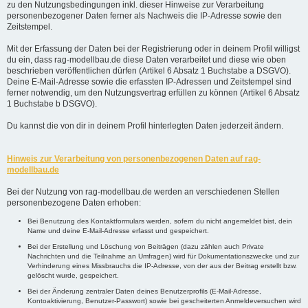
zu den Nutzungsbedingungen inkl. dieser Hinweise zur Verarbeitung
personenbezogener Daten ferner als Nachweis die IP-Adresse sowie den
Zeitstempel.
Mit der Erfassung der Daten bei der Registrierung oder in deinem Profil willigst
du ein, dass rag-modellbau.de diese Daten verarbeitet und diese wie oben
beschrieben veröffentlichen dürfen (Artikel 6 Absatz 1 Buchstabe a DSGVO).
Deine E-Mail-Adresse sowie die erfassten IP-Adressen und Zeitstempel sind
ferner notwendig, um den Nutzungsvertrag erfüllen zu können (Artikel 6 Absatz
1 Buchstabe b DSGVO).
Du kannst die von dir in deinem Profil hinterlegten Daten jederzeit ändern.
Hinweis zur Verarbeitung von personenbezogenen Daten auf rag-
modellbau.de
Bei der Nutzung von rag-modellbau.de werden an verschiedenen Stellen
personenbezogene Daten erhoben:
Bei Benutzung des Kontaktformulars werden, sofern du nicht angemeldet bist, dein
Name und deine E-Mail-Adresse erfasst und gespeichert.
Bei der Erstellung und Löschung von Beiträgen (dazu zählen auch Private
Nachrichten und die Teilnahme an Umfragen) wird für Dokumentationszwecke und zur
Verhinderung eines Missbrauchs die IP-Adresse, von der aus der Beitrag erstellt bzw.
gelöscht wurde, gespeichert.
Bei der Änderung zentraler Daten deines Benutzerprofils (E-Mail-Adresse,
Kontoaktivierung, Benutzer-Passwort) sowie bei gescheiterten Anmeldeversuchen wird