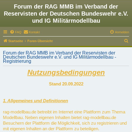
Forum der RAG MMB im Verband der
Reservisten der Deutschen Bundeswehr e.V.
und IG Militärmodellbau
FAQ
Kontakt
Anmelden
S
Startseite
Foren-Übersicht
u
Forum der RAG MMB im Verband der Reservisten der
c
Deutschen Bundeswehr e.V. und IG Militärmodellbau -
Registrierung
h
e
Nutzungsbedingungen
Stand 20.09.2022
1. Allgemeines und Definitionen
rag-modellbau.de betreibt im Internet eine Plattform zum Thema
Modellbau. Neben eigenen Inhalten bietet rag-modellbau.de
Besuchern der Plattform die Möglichkeit, sich zu registrieren und
mit eigenen Inhalten an der Plattform zu beteiligen.