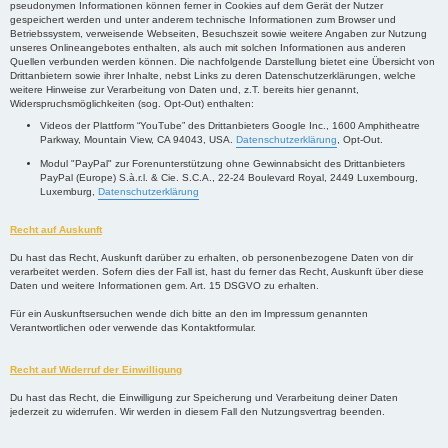
pseudonymen Informationen können ferner in Cookies auf dem Gerät der Nutzer
gespeichert werden und unter anderem technische Informationen zum Browser und
Betriebssystem, verweisende Webseiten, Besuchszeit sowie weitere Angaben zur Nutzung
unseres Onlineangebotes enthalten, als auch mit solchen Informationen aus anderen
Quellen verbunden werden können. Die nachfolgende Darstellung bietet eine Übersicht von
Drittanbietern sowie ihrer Inhalte, nebst Links zu deren Datenschutzerklärungen, welche
weitere Hinweise zur Verarbeitung von Daten und, z.T. bereits hier genannt,
Widerspruchsmöglichkeiten (sog. Opt-Out) enthalten:
Videos der Plattform “YouTube” des Drittanbieters Google Inc., 1600 Amphitheatre
Parkway, Mountain View, CA 94043, USA.
Datenschutzerklärung
, Opt-Out.
Modul "PayPal" zur Forenunterstützung ohne Gewinnabsicht des Drittanbieters
PayPal (Europe) S.à.r.l. & Cie. S.C.A., 22-24 Boulevard Royal, 2449 Luxembourg,
Luxemburg,
Datenschutzerklärung
Recht auf Auskunft
Du hast das Recht, Auskunft darüber zu erhalten, ob personenbezogene Daten von dir
verarbeitet werden. Sofern dies der Fall ist, hast du ferner das Recht, Auskunft über diese
Daten und weitere Informationen gem. Art. 15 DSGVO zu erhalten.
Für ein Auskunftsersuchen wende dich bitte an den im Impressum genannten
Verantwortlichen oder verwende das Kontaktformular.
Recht auf Widerruf der Einwilligung
Du hast das Recht, die Einwilligung zur Speicherung und Verarbeitung deiner Daten
jederzeit zu widerrufen. Wir werden in diesem Fall den Nutzungsvertrag beenden.