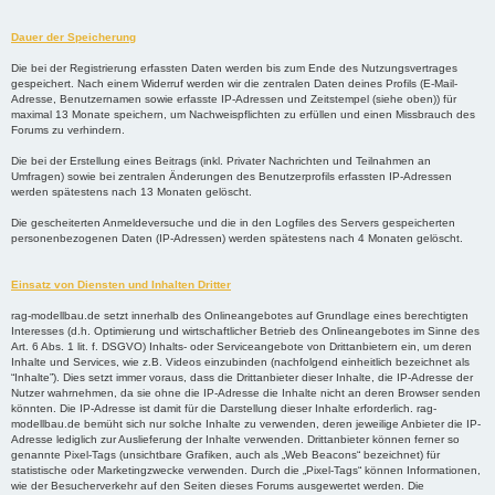
Dauer der Speicherung
Die bei der Registrierung erfassten Daten werden bis zum Ende des Nutzungsvertrages
gespeichert. Nach einem Widerruf werden wir die zentralen Daten deines Profils (E-Mail-
Adresse, Benutzernamen sowie erfasste IP-Adressen und Zeitstempel (siehe oben)) für
maximal 13 Monate speichern, um Nachweispflichten zu erfüllen und einen Missbrauch des
Forums zu verhindern.
Die bei der Erstellung eines Beitrags (inkl. Privater Nachrichten und Teilnahmen an
Umfragen) sowie bei zentralen Änderungen des Benutzerprofils erfassten IP-Adressen
werden spätestens nach 13 Monaten gelöscht.
Die gescheiterten Anmeldeversuche und die in den Logfiles des Servers gespeicherten
personenbezogenen Daten (IP-Adressen) werden spätestens nach 4 Monaten gelöscht.
Einsatz von Diensten und Inhalten Dritter
rag-modellbau.de setzt innerhalb des Onlineangebotes auf Grundlage eines berechtigten
Interesses (d.h. Optimierung und wirtschaftlicher Betrieb des Onlineangebotes im Sinne des
Art. 6 Abs. 1 lit. f. DSGVO) Inhalts- oder Serviceangebote von Drittanbietern ein, um deren
Inhalte und Services, wie z.B. Videos einzubinden (nachfolgend einheitlich bezeichnet als
“Inhalte”). Dies setzt immer voraus, dass die Drittanbieter dieser Inhalte, die IP-Adresse der
Nutzer wahrnehmen, da sie ohne die IP-Adresse die Inhalte nicht an deren Browser senden
könnten. Die IP-Adresse ist damit für die Darstellung dieser Inhalte erforderlich. rag-
modellbau.de bemüht sich nur solche Inhalte zu verwenden, deren jeweilige Anbieter die IP-
Adresse lediglich zur Auslieferung der Inhalte verwenden. Drittanbieter können ferner so
genannte Pixel-Tags (unsichtbare Grafiken, auch als „Web Beacons“ bezeichnet) für
statistische oder Marketingzwecke verwenden. Durch die „Pixel-Tags“ können Informationen,
wie der Besucherverkehr auf den Seiten dieses Forums ausgewertet werden. Die