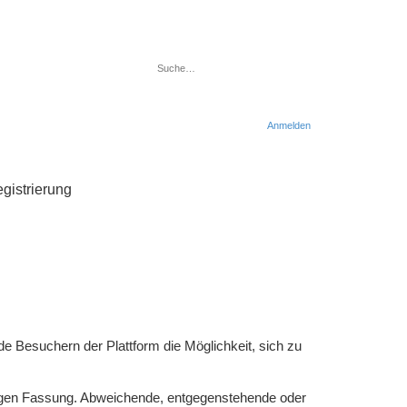
Suche
Erweiterte Suche
Anmelden
gistrierung
de Besuchern der Plattform die Möglichkeit, sich zu
ltigen Fassung. Abweichende, entgegenstehende oder