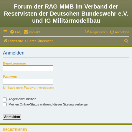
Forum der RAG MMB im Verband der
Reservisten der Deutschen Bundeswehr e.V.
und IG Militärmodellbau
FAQ
Kontakt
Registrieren
Anmelden
S
Startseite
Foren-Übersicht
u
Anmelden
c
h
Benutzername:
e
Passwort:
Ich habe mein Passwort vergessen
Angemeldet bleiben
Meinen Online-Status während dieser Sitzung verbergen
REGISTRIEREN