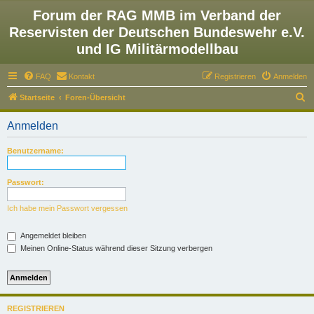
Forum der RAG MMB im Verband der
Reservisten der Deutschen Bundeswehr e.V.
und IG Militärmodellbau
FAQ
Kontakt
Registrieren
Anmelden
S
Startseite
Foren-Übersicht
u
Anmelden
c
h
Benutzername:
e
Passwort:
Ich habe mein Passwort vergessen
Angemeldet bleiben
Meinen Online-Status während dieser Sitzung verbergen
REGISTRIEREN