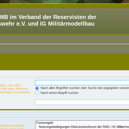
B im Verband der Reservisten der
ehr e.V. und IG Militärmodellbau
Wort, das nicht
Nach allen Begriffen suchen oder Suche wie angegeben verwe
rhalb einer Klammer,
tzhalter für teilweise
Nach einem Begriff suchen
Unterforen werden
chen“ unten nicht