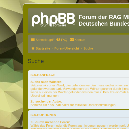
Forum der RAG MM
Deutschen Bundesw
Schnellzugriff
FAQ
Kontakt
Startseite
Foren-Übersicht
Suche
Suche
SUCHANFRAGE
Suche nach Wörtern:
Setze ein
+
vor ein Wort, das gefunden werden muss und ein
-
vor ein 
gefunden werden darf. Verwende mehrere Wörter getrennt durch
|
inne
wenn nur eines der Wörter gefunden werden muss. Benutze ein * als Pla
Übereinstimmungen.
Zu suchender Autor:
Benutze ein * als Platzhalter für teilweise Übereinstimmungen.
SUCHOPTIONEN
Zu durchsuchende Foren:
Wähle das Forum oder die Foren aus, in denen gesucht werden soll. 
automatisch mit durchsucht, sofern du die Option „Unterforen durchsu