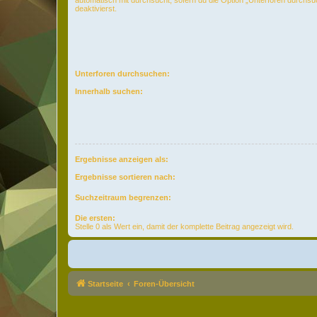
deaktivierst.
Unterforen durchsuchen:
Innerhalb suchen:
Ergebnisse anzeigen als:
Ergebnisse sortieren nach:
Suchzeitraum begrenzen:
Die ersten:
Stelle 0 als Wert ein, damit der komplette Beitrag angezeigt wird.
Startseite
Foren-Übersicht