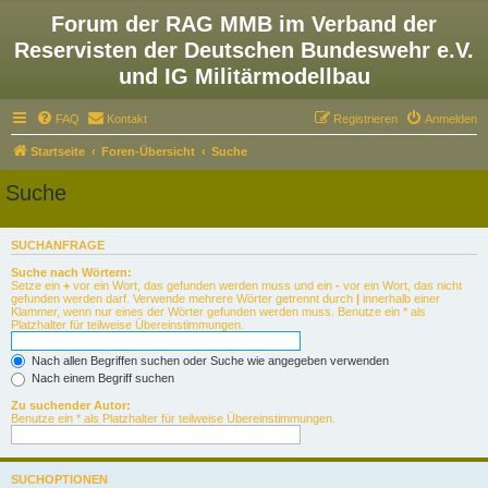
Forum der RAG MMB im Verband der
Reservisten der Deutschen Bundeswehr e.V.
und IG Militärmodellbau
FAQ
Kontakt
Registrieren
Anmelden
Startseite
Foren-Übersicht
Suche
Suche
SUCHANFRAGE
Suche nach Wörtern:
Setze ein
+
vor ein Wort, das gefunden werden muss und ein
-
vor ein Wort, das nicht
gefunden werden darf. Verwende mehrere Wörter getrennt durch
|
innerhalb einer
Klammer, wenn nur eines der Wörter gefunden werden muss. Benutze ein * als
Platzhalter für teilweise Übereinstimmungen.
Nach allen Begriffen suchen oder Suche wie angegeben verwenden
Nach einem Begriff suchen
Zu suchender Autor:
Benutze ein * als Platzhalter für teilweise Übereinstimmungen.
SUCHOPTIONEN