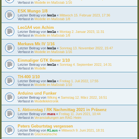
Verfasst in
Modelle im Maßstab 1/16
ESK Mungo 1/8
Letzter Beitrag von
leo1a
«
Mittwoch 15. Februar 2023, 17:36
Verfasst in
Modelle im Maßstab 1/8
Leo1A4 von Achim
Letzter Beitrag von
leo1a
«
Montag 2. Januar 2023, 11:31
Verfasst in
Modelle im Maßstab 1/8
Merkava Mk IV 1/16
Letzter Beitrag von
leo1a
«
Sonntag 13. November 2022, 15:47
Verfasst in
Modelle im Maßstab 1/16
Einmaliger GTK Boxer 1/10
Letzter Beitrag von
leo1a
«
Sonntag 4. September 2022, 14:31
Verfasst in
Modelle
TH-400 1/10
Letzter Beitrag von
leo1a
«
Freitag 1. Juli 2022, 17:55
Verfasst in
Modelle im Maßstab 1/10
Arduino und Funker
Letzter Beitrag von
Wiking
«
Samstag 12. März 2022, 16:51
Verfasst in
Modellelektronik
1. Aktionstag / RK Nachmittag 2021 in Präsenz
Letzter Beitrag von
mara
«
Freitag 11. Juni 2021, 10:44
Verfasst in
Veranstaltungen am RAG Heim
Peters Geburtstag vergessen
Letzter Beitrag von
KLaus
«
Mittwoch 9. Juni 2021, 18:31
Verfasst in
Glückwünsche