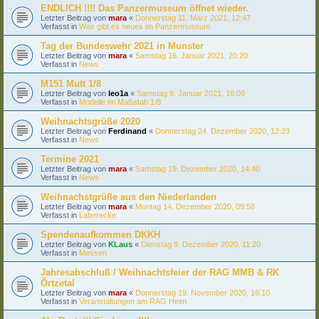
ENDLICH !!!! Das Panzermuseum öffnet wieder.
Letzter Beitrag von
mara
«
Donnerstag 11. März 2021, 12:47
Verfasst in
Was gibt es neues im Panzermuseum
Tag der Bundeswehr 2021 in Munster
Letzter Beitrag von
mara
«
Samstag 16. Januar 2021, 20:20
Verfasst in
News
M151 Mutt 1/8
Letzter Beitrag von
leo1a
«
Samstag 9. Januar 2021, 16:08
Verfasst in
Modelle im Maßstab 1/8
Weihnachtsgrüße 2020
Letzter Beitrag von
Ferdinand
«
Donnerstag 24. Dezember 2020, 12:23
Verfasst in
News
Termine 2021
Letzter Beitrag von
mara
«
Samstag 19. Dezember 2020, 14:40
Verfasst in
News
Weihnachstgrüße aus den Niederlanden
Letzter Beitrag von
mara
«
Montag 14. Dezember 2020, 09:58
Verfasst in
Laberecke
Spendenaufkommen DKKH
Letzter Beitrag von
KLaus
«
Dienstag 8. Dezember 2020, 11:20
Verfasst in
Messen
Jahresabschluß / Weihnachtsfeier der RAG MMB & RK
Örtzetal
Letzter Beitrag von
mara
«
Donnerstag 19. November 2020, 16:10
Verfasst in
Veranstaltungen am RAG Heim