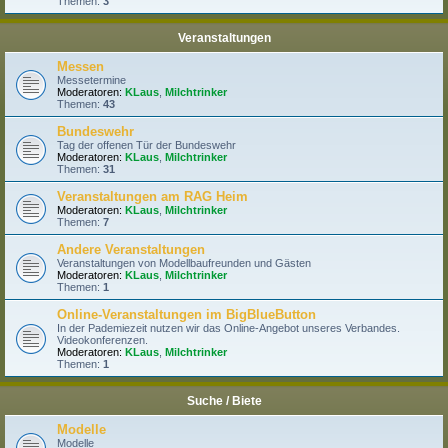
Themen:
3
Veranstaltungen
Messen
Messetermine
Moderatoren:
KLaus
,
Milchtrinker
Themen:
43
Bundeswehr
Tag der offenen Tür der Bundeswehr
Moderatoren:
KLaus
,
Milchtrinker
Themen:
31
Veranstaltungen am RAG Heim
Moderatoren:
KLaus
,
Milchtrinker
Themen:
7
Andere Veranstaltungen
Veranstaltungen von Modellbaufreunden und Gästen
Moderatoren:
KLaus
,
Milchtrinker
Themen:
1
Online-Veranstaltungen im BigBlueButton
In der Pademiezeit nutzen wir das Online-Angebot unseres Verbandes.
Videokonferenzen.
Moderatoren:
KLaus
,
Milchtrinker
Themen:
1
Suche / Biete
Modelle
Modelle