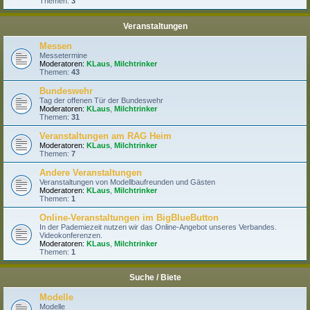
Themen:
3
Veranstaltungen
Messen
Messetermine
Moderatoren:
KLaus
,
Milchtrinker
Themen:
43
Bundeswehr
Tag der offenen Tür der Bundeswehr
Moderatoren:
KLaus
,
Milchtrinker
Themen:
31
Veranstaltungen am RAG Heim
Moderatoren:
KLaus
,
Milchtrinker
Themen:
7
Andere Veranstaltungen
Veranstaltungen von Modellbaufreunden und Gästen
Moderatoren:
KLaus
,
Milchtrinker
Themen:
1
Online-Veranstaltungen im BigBlueButton
In der Pademiezeit nutzen wir das Online-Angebot unseres Verbandes.
Videokonferenzen.
Moderatoren:
KLaus
,
Milchtrinker
Themen:
1
Suche / Biete
Modelle
Modelle