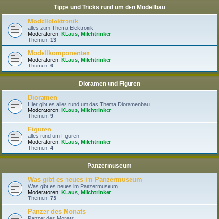
Tipps und Tricks rund um den Modellbau
Modellelektronik
alles zum Thema Elektronik
Moderatoren:
KLaus
,
Milchtrinker
Themen:
13
Modellkomponenten
Moderatoren:
KLaus
,
Milchtrinker
Themen:
6
Dioramen und Figuren
Dioramen
Hier gibt es alles rund um das Thema Dioramenbau
Moderatoren:
KLaus
,
Milchtrinker
Themen:
9
Figuren
alles rund um Figuren
Moderatoren:
KLaus
,
Milchtrinker
Themen:
4
Panzermuseum
Was gibt es neues im Panzermuseum
Was gibt es neues im Panzermuseum
Moderatoren:
KLaus
,
Milchtrinker
Themen:
73
Panzer des Monats
Panzer des Monats