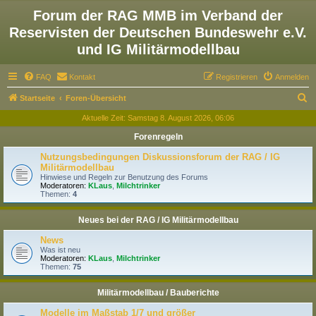
Forum der RAG MMB im Verband der
Reservisten der Deutschen Bundeswehr e.V.
und IG Militärmodellbau
FAQ
Kontakt
Registrieren
Anmelden
S
Startseite
Foren-Übersicht
u
Aktuelle Zeit: Samstag 8. August 2026, 06:06
c
Forenregeln
h
Nutzungsbedingungen Diskussionsforum der RAG / IG
e
Militärmodellbau
Hinwiese und Regeln zur Benutzung des Forums
Moderatoren:
KLaus
,
Milchtrinker
Themen:
4
Neues bei der RAG / IG Militärmodellbau
News
Was ist neu
Moderatoren:
KLaus
,
Milchtrinker
Themen:
75
Militärmodellbau / Bauberichte
Modelle im Maßstab 1/7 und größer