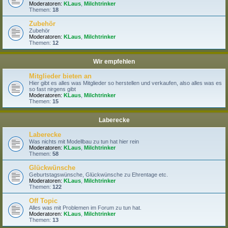
Moderatoren:
KLaus
,
Milchtrinker
Themen:
18
Zubehör
Zubehör
Moderatoren:
KLaus
,
Milchtrinker
Themen:
12
Wir empfehlen
Mitglieder bieten an
Hier gibt es alles was Mitglieder so herstellen und verkaufen, also alles was es
so fast nirgens gibt
Moderatoren:
KLaus
,
Milchtrinker
Themen:
15
Laberecke
Laberecke
Was nichts mit Modellbau zu tun hat hier rein
Moderatoren:
KLaus
,
Milchtrinker
Themen:
58
Glückwünsche
Geburtstagswünsche, Glückwünsche zu Ehrentage etc.
Moderatoren:
KLaus
,
Milchtrinker
Themen:
122
Off Topic
Alles was mit Problemen im Forum zu tun hat.
Moderatoren:
KLaus
,
Milchtrinker
Themen:
13