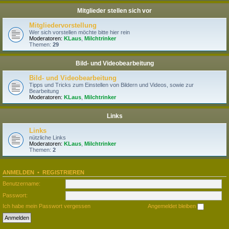
Mitglieder stellen sich vor
Mitgliedervorstellung
Wer sich vorstellen möchte bitte hier rein
Moderatoren:
KLaus
,
Milchtrinker
Themen:
29
Bild- und Videobearbeitung
Bild- und Videobearbeitung
Tipps und Tricks zum Einstellen von Bildern und Videos, sowie zur
Bearbeitung
Moderatoren:
KLaus
,
Milchtrinker
Links
Links
nützliche Links
Moderatoren:
KLaus
,
Milchtrinker
Themen:
2
ANMELDEN
•
REGISTRIEREN
Benutzername:
Passwort:
Ich habe mein Passwort vergessen
Angemeldet bleiben