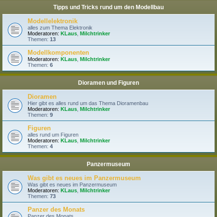
Tipps und Tricks rund um den Modellbau
Modellelektronik
alles zum Thema Elektronik
Moderatoren:
KLaus
,
Milchtrinker
Themen:
13
Modellkomponenten
Moderatoren:
KLaus
,
Milchtrinker
Themen:
6
Dioramen und Figuren
Dioramen
Hier gibt es alles rund um das Thema Dioramenbau
Moderatoren:
KLaus
,
Milchtrinker
Themen:
9
Figuren
alles rund um Figuren
Moderatoren:
KLaus
,
Milchtrinker
Themen:
4
Panzermuseum
Was gibt es neues im Panzermuseum
Was gibt es neues im Panzermuseum
Moderatoren:
KLaus
,
Milchtrinker
Themen:
73
Panzer des Monats
Panzer des Monats