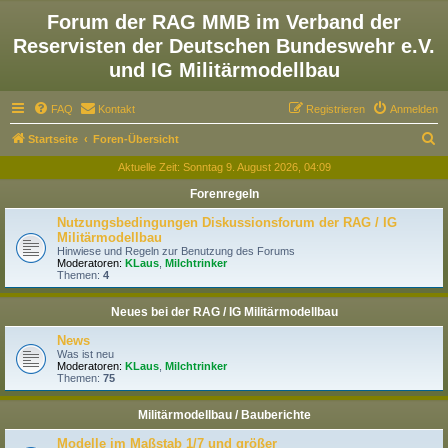
Forum der RAG MMB im Verband der
Reservisten der Deutschen Bundeswehr e.V.
und IG Militärmodellbau
FAQ
Kontakt
Registrieren
Anmelden
S
Startseite
Foren-Übersicht
u
Aktuelle Zeit: Sonntag 9. August 2026, 04:09
c
Forenregeln
h
Nutzungsbedingungen Diskussionsforum der RAG / IG
e
Militärmodellbau
Hinwiese und Regeln zur Benutzung des Forums
Moderatoren:
KLaus
,
Milchtrinker
Themen:
4
Neues bei der RAG / IG Militärmodellbau
News
Was ist neu
Moderatoren:
KLaus
,
Milchtrinker
Themen:
75
Militärmodellbau / Bauberichte
Modelle im Maßstab 1/7 und größer