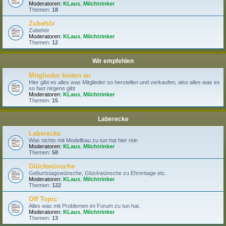
Moderatoren:
KLaus
,
Milchtrinker
Themen:
18
Zubehör
Zubehör
Moderatoren:
KLaus
,
Milchtrinker
Themen:
12
Wir empfehlen
Mitglieder bieten an
Hier gibt es alles was Mitglieder so herstellen und verkaufen, also alles was es
so fast nirgens gibt
Moderatoren:
KLaus
,
Milchtrinker
Themen:
15
Laberecke
Laberecke
Was nichts mit Modellbau zu tun hat hier rein
Moderatoren:
KLaus
,
Milchtrinker
Themen:
58
Glückwünsche
Geburtstagswünsche, Glückwünsche zu Ehrentage etc.
Moderatoren:
KLaus
,
Milchtrinker
Themen:
122
Off Topic
Alles was mit Problemen im Forum zu tun hat.
Moderatoren:
KLaus
,
Milchtrinker
Themen:
13