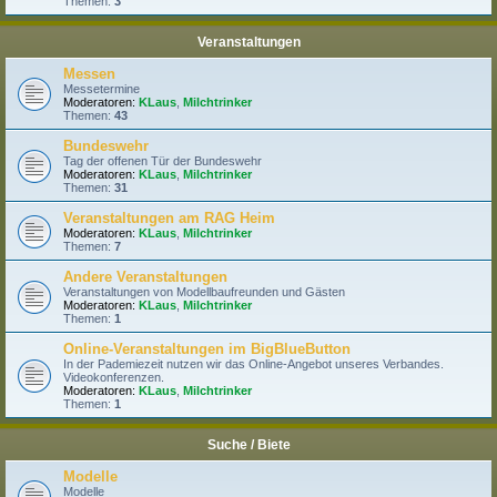
Themen:
3
Veranstaltungen
Messen
Messetermine
Moderatoren:
KLaus
,
Milchtrinker
Themen:
43
Bundeswehr
Tag der offenen Tür der Bundeswehr
Moderatoren:
KLaus
,
Milchtrinker
Themen:
31
Veranstaltungen am RAG Heim
Moderatoren:
KLaus
,
Milchtrinker
Themen:
7
Andere Veranstaltungen
Veranstaltungen von Modellbaufreunden und Gästen
Moderatoren:
KLaus
,
Milchtrinker
Themen:
1
Online-Veranstaltungen im BigBlueButton
In der Pademiezeit nutzen wir das Online-Angebot unseres Verbandes.
Videokonferenzen.
Moderatoren:
KLaus
,
Milchtrinker
Themen:
1
Suche / Biete
Modelle
Modelle