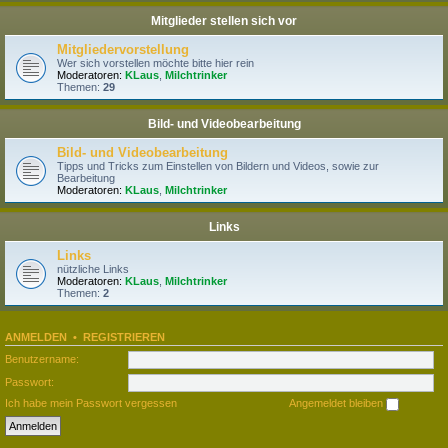
Mitglieder stellen sich vor
Mitgliedervorstellung
Wer sich vorstellen möchte bitte hier rein
Moderatoren:
KLaus
,
Milchtrinker
Themen:
29
Bild- und Videobearbeitung
Bild- und Videobearbeitung
Tipps und Tricks zum Einstellen von Bildern und Videos, sowie zur
Bearbeitung
Moderatoren:
KLaus
,
Milchtrinker
Links
Links
nützliche Links
Moderatoren:
KLaus
,
Milchtrinker
Themen:
2
ANMELDEN
•
REGISTRIEREN
Benutzername:
Passwort:
Ich habe mein Passwort vergessen
Angemeldet bleiben