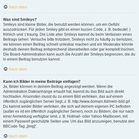
Nach oben
Was sind Smileys?
Smileys sind kleine Bilder, die benutzt werden können, um ein Gefühl
auszudrücken. Für jeden Smiley gibt es einen kurzen Code, z. B. bedeutet :)
fröhlich und :( traurig. Die Liste aller Smileys kannst du beim Verfassen eines
Beitrags sehen. Versuche bitte trotzdem, Smileys nicht zu häufig zu benutzen,
sie können einen Beitrag schnell unlesbar machen und ein Moderator könnte
deshalb deinen Beitrag entsprechend überarbeiten oder gar komplett löschen.
Die Board-Administration kann auch die Anzahl der Smileys begrenzen, die du
in einem Beitrag benutzen kannst.
Nach oben
Kann ich Bilder in meine Beiträge einfügen?
Ja, Bilder können in deinem Beitrag angezeigt werden. Wenn die
Administration Dateianhänge erlaubt hat, kannst du das Bild auch direkt
hochladen. Ansonsten musst du zu einem Bild verlinken, das auf einem
öffentlich zugänglichen Server liegt, z. B. http://www.domain.tld/mein-bild.gif.
Du kannst weder Bilder verlinken, die sich auf deinem eigenen PC befinden
(außer es ist ein öffentlich zugänglicher Server), noch zu Bildern, die nur nach
einer Anmeldung verfügbar sind, z. B. Hotmail- oder Yahoo-Mailboxen, mit
einem Passwort geschützte Seiten usw. Um das Bild anzuzeigen, benutze den
BBCode-Tag „[img]“.
Nach oben