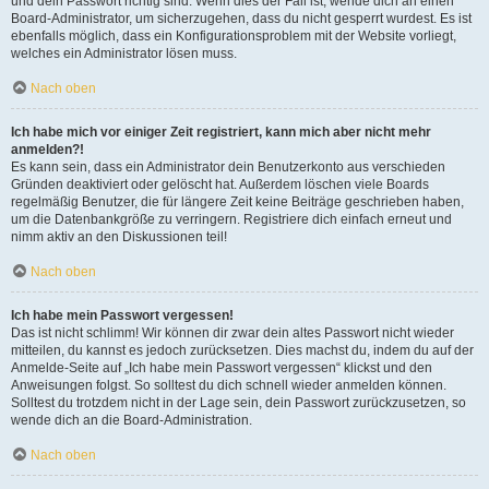
und dein Passwort richtig sind. Wenn dies der Fall ist, wende dich an einen
Board-Administrator, um sicherzugehen, dass du nicht gesperrt wurdest. Es ist
ebenfalls möglich, dass ein Konfigurationsproblem mit der Website vorliegt,
welches ein Administrator lösen muss.
Nach oben
Ich habe mich vor einiger Zeit registriert, kann mich aber nicht mehr
anmelden?!
Es kann sein, dass ein Administrator dein Benutzerkonto aus verschieden
Gründen deaktiviert oder gelöscht hat. Außerdem löschen viele Boards
regelmäßig Benutzer, die für längere Zeit keine Beiträge geschrieben haben,
um die Datenbankgröße zu verringern. Registriere dich einfach erneut und
nimm aktiv an den Diskussionen teil!
Nach oben
Ich habe mein Passwort vergessen!
Das ist nicht schlimm! Wir können dir zwar dein altes Passwort nicht wieder
mitteilen, du kannst es jedoch zurücksetzen. Dies machst du, indem du auf der
Anmelde-Seite auf „Ich habe mein Passwort vergessen“ klickst und den
Anweisungen folgst. So solltest du dich schnell wieder anmelden können.
Solltest du trotzdem nicht in der Lage sein, dein Passwort zurückzusetzen, so
wende dich an die Board-Administration.
Nach oben