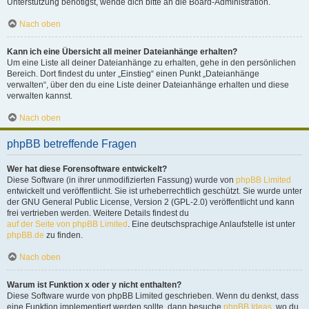
Unterstützung benötigst, wende dich bitte an die Board-Administration.
Nach oben
Kann ich eine Übersicht all meiner Dateianhänge erhalten?
Um eine Liste all deiner Dateianhänge zu erhalten, gehe in den persönlichen
Bereich. Dort findest du unter „Einstieg“ einen Punkt „Dateianhänge
verwalten“, über den du eine Liste deiner Dateianhänge erhalten und diese
verwalten kannst.
Nach oben
phpBB betreffende Fragen
Wer hat diese Forensoftware entwickelt?
Diese Software (in ihrer unmodifizierten Fassung) wurde von
phpBB Limited
entwickelt und veröffentlicht. Sie ist urheberrechtlich geschützt. Sie wurde unter
der GNU General Public License, Version 2 (GPL-2.0) veröffentlicht und kann
frei vertrieben werden. Weitere Details findest du
auf der Seite von phpBB Limited
. Eine deutschsprachige Anlaufstelle ist unter
phpBB.de
zu finden.
Nach oben
Warum ist Funktion x oder y nicht enthalten?
Diese Software wurde von phpBB Limited geschrieben. Wenn du denkst, dass
eine Funktion implementiert werden sollte, dann besuche
phpBB Ideas
, wo du