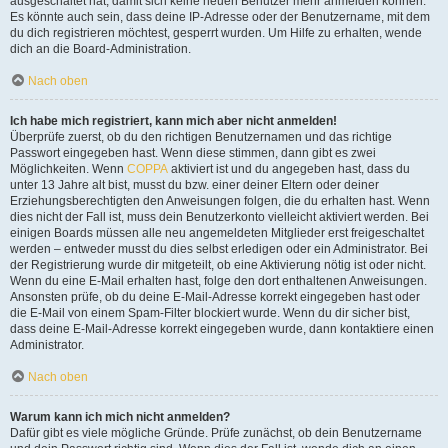
ausgeschaltet hat, damit sich keine neuen Benutzer mehr anmelden können.
Es könnte auch sein, dass deine IP-Adresse oder der Benutzername, mit dem
du dich registrieren möchtest, gesperrt wurden. Um Hilfe zu erhalten, wende
dich an die Board-Administration.
Nach oben
Ich habe mich registriert, kann mich aber nicht anmelden!
Überprüfe zuerst, ob du den richtigen Benutzernamen und das richtige
Passwort eingegeben hast. Wenn diese stimmen, dann gibt es zwei
Möglichkeiten. Wenn
COPPA
aktiviert ist und du angegeben hast, dass du
unter 13 Jahre alt bist, musst du bzw. einer deiner Eltern oder deiner
Erziehungsberechtigten den Anweisungen folgen, die du erhalten hast. Wenn
dies nicht der Fall ist, muss dein Benutzerkonto vielleicht aktiviert werden. Bei
einigen Boards müssen alle neu angemeldeten Mitglieder erst freigeschaltet
werden – entweder musst du dies selbst erledigen oder ein Administrator. Bei
der Registrierung wurde dir mitgeteilt, ob eine Aktivierung nötig ist oder nicht.
Wenn du eine E-Mail erhalten hast, folge den dort enthaltenen Anweisungen.
Ansonsten prüfe, ob du deine E-Mail-Adresse korrekt eingegeben hast oder
die E-Mail von einem Spam-Filter blockiert wurde. Wenn du dir sicher bist,
dass deine E-Mail-Adresse korrekt eingegeben wurde, dann kontaktiere einen
Administrator.
Nach oben
Warum kann ich mich nicht anmelden?
Dafür gibt es viele mögliche Gründe. Prüfe zunächst, ob dein Benutzername