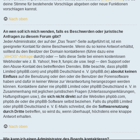
deine Stimme für bestehende Vorschläge abgeben oder neue Funktionen
vorschlagen kannst.
Nach oben
An wen soll ich mich wenden, falls es Beschwerden oder juristische
Anfragen zu diesem Forum gibt?
Jeder Administrator, der auf der „Das Team“-Seite aufgeführt ist, ist ein
geeigneter Kontakt für deine Beschwerde. Wenn du so keine Antwort erhältst,
solltest du den Besitzer der Domain kontaktieren (führe dazu eine
„WHOIS“-Abfrage
durch) oder — falls diese Seite bei einem kostenlosen
Webhoster wie z. B. Yahoo!, free.fr, funpic.de usw. liegt — den Support oder
den Abuse-Kontakt des betreffenden Dienstes. Bitte beachte, dass phpBB
Limited (phpBB.com) und phpBB Deutschland e. V. (phpBB.de)
absolut keinen
Einfluss
auf die Benutzung oder den oder die Benutzer der Forensoftware
haben und dafür in keiner Weise zur Verantwortung herangezogen werden
können. Kontaktiere daher nie phpBB Limited oder phpBB Deutschland e. V. in
Zusammenhang mit jeglichen juristischen Fragen (Unterlassungserklärungen,
Haftungsfragen usw.), die
sich nicht direkt
auf die Websiten phpbb.com,
phpbb.de oder die phpBB-Software selbst beziehen. Falls du phpBB Limited
oder phpBB Deutschland e. V. E-Mails schreibst, die die
Softwarenutzung
durch Dritte
betreffen, so wirst du, wenn überhaupt, höchstens eine knappe
Antwort erhalten.
Nach oben
Wie kann ich einen Administrator des Boards kontaktieren?