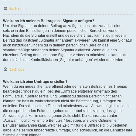
Nach oben
Wie kann ich meinem Beitrag eine Signatur anfügen?
Um eine Signatur an deinen Beitrag anzufügen, musst du zunächst eine
solche in den Einstellungen in deinem persönlichen Bereich entwerfen.
Nachdem du die Signatur erstellt und gespeichert hast, kannst du in jedem
Beitrag das Kästchen „Signatur anhängen“ aktivieren. Du kannst eine Signatur
auch hinzufügen, indem du in deinem persönlichen Bereich das
standardmäßige Anhängen deiner Signatur aktivierst. Wenn du einen
einzelnen Beitrag dennoch ohne Signatur verfassen möchtest, so kannst du
dort einfach das Kontrollkästchen „Signatur anhängen“ wieder deaktivieren.
Nach oben
Wie kann ich eine Umfrage erstellen?
Wenn du ein neues Thema eröffnest oder den ersten Beitrag eines Themas
bearbeitest, findest du ein Register „Umfrage erstellen“ unterhalb des
Formulars zur Beitragserstellung. Solltest du diesen Bereich nicht sehen
können, so hast du wahrscheinlich nicht die Berechtigung, Umfragen zu
erstellen. Du solltest einen Titel und mindestens zwei Antwortmöglichkeiten in
die entsprechenden Felder eingeben und dabei sicherstellen, dass jede
Antwortmöglichkeit in einer eigenen Zeile steht. Du kannst auch unter
„Auswahlmöglichkeiten pro Benutzer“ festlegen, wie viele Optionen ein
Benutzer auswählen kann, welches Zeitlimit für die Umfrage gilt (0 bedeutet
dabei eine zeitlich unbegrenzte Umfrage) und schließlich, ob die Benutzer ihre
Stimme ändern können.