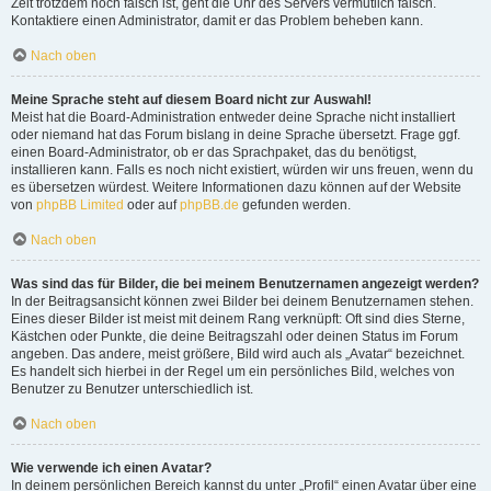
Zeit trotzdem noch falsch ist, geht die Uhr des Servers vermutlich falsch.
Kontaktiere einen Administrator, damit er das Problem beheben kann.
Nach oben
Meine Sprache steht auf diesem Board nicht zur Auswahl!
Meist hat die Board-Administration entweder deine Sprache nicht installiert
oder niemand hat das Forum bislang in deine Sprache übersetzt. Frage ggf.
einen Board-Administrator, ob er das Sprachpaket, das du benötigst,
installieren kann. Falls es noch nicht existiert, würden wir uns freuen, wenn du
es übersetzen würdest. Weitere Informationen dazu können auf der Website
von
phpBB Limited
oder auf
phpBB.de
gefunden werden.
Nach oben
Was sind das für Bilder, die bei meinem Benutzernamen angezeigt werden?
In der Beitragsansicht können zwei Bilder bei deinem Benutzernamen stehen.
Eines dieser Bilder ist meist mit deinem Rang verknüpft: Oft sind dies Sterne,
Kästchen oder Punkte, die deine Beitragszahl oder deinen Status im Forum
angeben. Das andere, meist größere, Bild wird auch als „Avatar“ bezeichnet.
Es handelt sich hierbei in der Regel um ein persönliches Bild, welches von
Benutzer zu Benutzer unterschiedlich ist.
Nach oben
Wie verwende ich einen Avatar?
In deinem persönlichen Bereich kannst du unter „Profil“ einen Avatar über eine