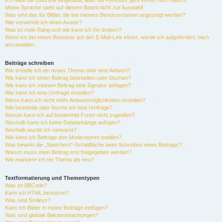
Ich habe die Zeitzone eingestellt, aber die Forenuhr geht immer noch falsch!
Meine Sprache steht auf diesem Board nicht zur Auswahl!
Was sind das für Bilder, die bei meinem Benutzernamen angezeigt werden?
Wie verwende ich einen Avatar?
Was ist mein Rang und wie kann ich ihn ändern?
Wenn ich bei einem Benutzer auf den E-Mail-Link klicke, werde ich aufgefordert, mich
anzumelden.
Beiträge schreiben
Wie erstelle ich ein neues Thema oder eine Antwort?
Wie kann ich einen Beitrag bearbeiten oder löschen?
Wie kann ich meinem Beitrag eine Signatur anfügen?
Wie kann ich eine Umfrage erstellen?
Wieso kann ich nicht mehr Antwortmöglichkeiten erstellen?
Wie bearbeite oder lösche ich eine Umfrage?
Warum kann ich auf bestimmte Foren nicht zugreifen?
Weshalb kann ich keine Dateianhänge anfügen?
Weshalb wurde ich verwarnt?
Wie kann ich Beiträge den Moderatoren melden?
Was bewirkt die „Speichern“-Schaltfläche beim Schreiben eines Beitrags?
Warum muss mein Beitrag erst freigegeben werden?
Wie markiere ich ein Thema als neu?
Textformatierung und Thementypen
Was ist BBCode?
Kann ich HTML benutzen?
Was sind Smileys?
Kann ich Bilder in meine Beiträge einfügen?
Was sind globale Bekanntmachungen?