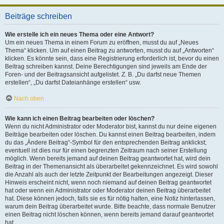
Beiträge schreiben
Wie erstelle ich ein neues Thema oder eine Antwort?
Um ein neues Thema in einem Forum zu eröffnen, musst du auf „Neues
Thema“ klicken. Um auf einen Beitrag zu antworten, musst du auf „Antworten“
klicken. Es könnte sein, dass eine Registrierung erforderlich ist, bevor du einen
Beitrag schreiben kannst. Deine Berechtigungen sind jeweils am Ende der
Foren- und der Beitragsansicht aufgelistet. Z. B. „Du darfst neue Themen
erstellen“, „Du darfst Dateianhänge erstellen“ usw.
Nach oben
Wie kann ich einen Beitrag bearbeiten oder löschen?
Wenn du nicht Administrator oder Moderator bist, kannst du nur deine eigenen
Beiträge bearbeiten oder löschen. Du kannst einen Beitrag bearbeiten, indem
du das „Ändere Beitrag“-Symbol für den entsprechenden Beitrag anklickst;
eventuell ist dies nur für einen begrenzten Zeitraum nach seiner Erstellung
möglich. Wenn bereits jemand auf deinen Beitrag geantwortet hat, wird dein
Beitrag in der Themenansicht als überarbeitet gekennzeichnet. Es wird sowohl
die Anzahl als auch der letzte Zeitpunkt der Bearbeitungen angezeigt. Dieser
Hinweis erscheint nicht, wenn noch niemand auf deinen Beitrag geantwortet
hat oder wenn ein Administrator oder Moderator deinen Beitrag überarbeitet
hat. Diese können jedoch, falls sie es für nötig halten, eine Notiz hinterlassen,
warum dein Beitrag überarbeitet wurde. Bitte beachte, dass normale Benutzer
einen Beitrag nicht löschen können, wenn bereits jemand darauf geantwortet
hat.