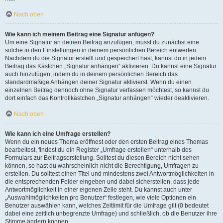
Nach oben
Wie kann ich meinem Beitrag eine Signatur anfügen?
Um eine Signatur an deinen Beitrag anzufügen, musst du zunächst eine
solche in den Einstellungen in deinem persönlichen Bereich entwerfen.
Nachdem du die Signatur erstellt und gespeichert hast, kannst du in jedem
Beitrag das Kästchen „Signatur anhängen“ aktivieren. Du kannst eine Signatur
auch hinzufügen, indem du in deinem persönlichen Bereich das
standardmäßige Anhängen deiner Signatur aktivierst. Wenn du einen
einzelnen Beitrag dennoch ohne Signatur verfassen möchtest, so kannst du
dort einfach das Kontrollkästchen „Signatur anhängen“ wieder deaktivieren.
Nach oben
Wie kann ich eine Umfrage erstellen?
Wenn du ein neues Thema eröffnest oder den ersten Beitrag eines Themas
bearbeitest, findest du ein Register „Umfrage erstellen“ unterhalb des
Formulars zur Beitragserstellung. Solltest du diesen Bereich nicht sehen
können, so hast du wahrscheinlich nicht die Berechtigung, Umfragen zu
erstellen. Du solltest einen Titel und mindestens zwei Antwortmöglichkeiten in
die entsprechenden Felder eingeben und dabei sicherstellen, dass jede
Antwortmöglichkeit in einer eigenen Zeile steht. Du kannst auch unter
„Auswahlmöglichkeiten pro Benutzer“ festlegen, wie viele Optionen ein
Benutzer auswählen kann, welches Zeitlimit für die Umfrage gilt (0 bedeutet
dabei eine zeitlich unbegrenzte Umfrage) und schließlich, ob die Benutzer ihre
Stimme ändern können.