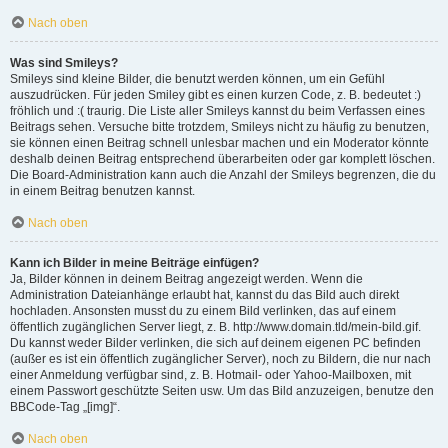
Nach oben
Was sind Smileys?
Smileys sind kleine Bilder, die benutzt werden können, um ein Gefühl
auszudrücken. Für jeden Smiley gibt es einen kurzen Code, z. B. bedeutet :)
fröhlich und :( traurig. Die Liste aller Smileys kannst du beim Verfassen eines
Beitrags sehen. Versuche bitte trotzdem, Smileys nicht zu häufig zu benutzen,
sie können einen Beitrag schnell unlesbar machen und ein Moderator könnte
deshalb deinen Beitrag entsprechend überarbeiten oder gar komplett löschen.
Die Board-Administration kann auch die Anzahl der Smileys begrenzen, die du
in einem Beitrag benutzen kannst.
Nach oben
Kann ich Bilder in meine Beiträge einfügen?
Ja, Bilder können in deinem Beitrag angezeigt werden. Wenn die
Administration Dateianhänge erlaubt hat, kannst du das Bild auch direkt
hochladen. Ansonsten musst du zu einem Bild verlinken, das auf einem
öffentlich zugänglichen Server liegt, z. B. http://www.domain.tld/mein-bild.gif.
Du kannst weder Bilder verlinken, die sich auf deinem eigenen PC befinden
(außer es ist ein öffentlich zugänglicher Server), noch zu Bildern, die nur nach
einer Anmeldung verfügbar sind, z. B. Hotmail- oder Yahoo-Mailboxen, mit
einem Passwort geschützte Seiten usw. Um das Bild anzuzeigen, benutze den
BBCode-Tag „[img]“.
Nach oben