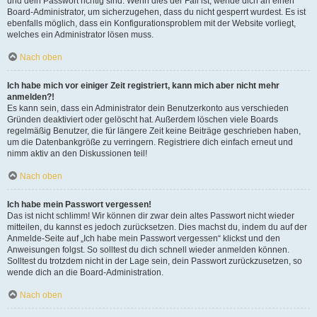
und dein Passwort richtig sind. Wenn dies der Fall ist, wende dich an einen
Board-Administrator, um sicherzugehen, dass du nicht gesperrt wurdest. Es ist
ebenfalls möglich, dass ein Konfigurationsproblem mit der Website vorliegt,
welches ein Administrator lösen muss.
Nach oben
Ich habe mich vor einiger Zeit registriert, kann mich aber nicht mehr
anmelden?!
Es kann sein, dass ein Administrator dein Benutzerkonto aus verschieden
Gründen deaktiviert oder gelöscht hat. Außerdem löschen viele Boards
regelmäßig Benutzer, die für längere Zeit keine Beiträge geschrieben haben,
um die Datenbankgröße zu verringern. Registriere dich einfach erneut und
nimm aktiv an den Diskussionen teil!
Nach oben
Ich habe mein Passwort vergessen!
Das ist nicht schlimm! Wir können dir zwar dein altes Passwort nicht wieder
mitteilen, du kannst es jedoch zurücksetzen. Dies machst du, indem du auf der
Anmelde-Seite auf „Ich habe mein Passwort vergessen“ klickst und den
Anweisungen folgst. So solltest du dich schnell wieder anmelden können.
Solltest du trotzdem nicht in der Lage sein, dein Passwort zurückzusetzen, so
wende dich an die Board-Administration.
Nach oben