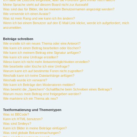
Ich habe die Zeitzone eingestellt, aber die Forenuhr geht immer noch falsch!
Meine Sprache steht auf diesem Board nicht zur Auswahl!
Was sind das für Bilder, die bei meinem Benutzernamen angezeigt werden?
Wie verwende ich einen Avatar?
Was ist mein Rang und wie kann ich ihn ändern?
Wenn ich bei einem Benutzer auf den E-Mail-Link klicke, werde ich aufgefordert, mich
anzumelden.
Beiträge schreiben
Wie erstelle ich ein neues Thema oder eine Antwort?
Wie kann ich einen Beitrag bearbeiten oder löschen?
Wie kann ich meinem Beitrag eine Signatur anfügen?
Wie kann ich eine Umfrage erstellen?
Wieso kann ich nicht mehr Antwortmöglichkeiten erstellen?
Wie bearbeite oder lösche ich eine Umfrage?
Warum kann ich auf bestimmte Foren nicht zugreifen?
Weshalb kann ich keine Dateianhänge anfügen?
Weshalb wurde ich verwarnt?
Wie kann ich Beiträge den Moderatoren melden?
Was bewirkt die „Speichern“-Schaltfläche beim Schreiben eines Beitrags?
Warum muss mein Beitrag erst freigegeben werden?
Wie markiere ich ein Thema als neu?
Textformatierung und Thementypen
Was ist BBCode?
Kann ich HTML benutzen?
Was sind Smileys?
Kann ich Bilder in meine Beiträge einfügen?
Was sind globale Bekanntmachungen?