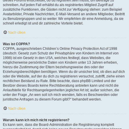
dieses Forums entscheidet, ob du registriert sein musst, um Beiträge zu
schreiben. Auf jeden Fall erhältst du als registriertes Mitglied Zugriff auf
zusätzliche Funktionen, die Gästen nicht zur Verfügung stehen: zum Beispiel
Avatarbilder, Private Nachrichten, E-Mail-Versand an andere Mitglieder, Beitritt
zu Benutzergruppen und so weiter. Wir empfehlen dir eine Anmeldung, da sie
schnell erledigt ist und dir zahlreiche Vorteile bietet.
Nach oben
Was ist COPPA?
COPPA, ausgeschrieben Children’s Online Privacy Protection Act of 1998
(deutsch: Gesetz zum Schutz der Privatsphäre von Kindern im Internet von
1998) ist ein Gesetz in den USA, welches festlegt, dass Websites, die
möglicherweise persönliche Daten von Kindern unter 13 Jahren erheben,
hierzu die Zustimmung der Eltern beziehungsweise des oder der
Erziehungsberechtigten benötigen. Wenn du dir unsicher bist, ob dies auf dich
oder die Website, auf der du dich zu registrieren versuchst, zutrifft, ziehe einen
rechtlichen Beistand zu Rate. Bitte beachte, dass phpBB Limited und der
Besitzer dieses Boards keine Rechtsberatung anbieten kann und nicht die
Anlaufstelle für Rechtsangelegenheiten jeglicher Art ist; außer solchen, die
unter der Frage „An wen soll ich mich wenden, falls es Beschwerden oder
juristische Anfragen zu diesem Forum gibt?“ behandelt werden.
Nach oben
Warum kann ich mich nicht registrieren?
Es kann sein, dass die Board-Administration die Registrierung komplett