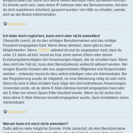
ausgeschaltet hat, damit sich keine neuen Benutzer mehr anmelden können.
Es könnte auch sein, dass deine IP-Adresse oder der Benutzername, mit dem
du dich registrieren möchtest, gesperrt wurden. Um Hilfe zu erhalten, wende
dich an die Board-Administration.
Nach oben
Ich habe mich registriert, kann mich aber nicht anmelden!
Überprüfe zuerst, ob du den richtigen Benutzernamen und das richtige
Passwort eingegeben hast. Wenn diese stimmen, dann gibt es zwei
Möglichkeiten. Wenn
COPPA
aktiviert ist und du angegeben hast, dass du
unter 13 Jahre alt bist, musst du bzw. einer deiner Eltern oder deiner
Erziehungsberechtigten den Anweisungen folgen, die du erhalten hast. Wenn
dies nicht der Fall ist, muss dein Benutzerkonto vielleicht aktiviert werden. Bei
einigen Boards müssen alle neu angemeldeten Mitglieder erst freigeschaltet
werden – entweder musst du dies selbst erledigen oder ein Administrator. Bei
der Registrierung wurde dir mitgeteilt, ob eine Aktivierung nötig ist oder nicht.
Wenn du eine E-Mail erhalten hast, folge den dort enthaltenen Anweisungen.
Ansonsten prüfe, ob du deine E-Mail-Adresse korrekt eingegeben hast oder
die E-Mail von einem Spam-Filter blockiert wurde. Wenn du dir sicher bist,
dass deine E-Mail-Adresse korrekt eingegeben wurde, dann kontaktiere einen
Administrator.
Nach oben
Warum kann ich mich nicht anmelden?
Dafür gibt es viele mögliche Gründe. Prüfe zunächst, ob dein Benutzername