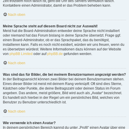
Zeit trotzdem noch falsch ist, geht die Uhr des Servers vermutlich falsch.
Kontaktiere einen Administrator, damit er das Problem beheben kann.
Nach oben
Meine Sprache steht auf diesem Board nicht zur Auswahl!
Meist hat die Board-Administration entweder deine Sprache nicht installiert
oder niemand hat das Forum bislang in deine Sprache übersetzt. Frage ggf.
einen Board-Administrator, ob er das Sprachpaket, das du benötigst,
installieren kann. Falls es noch nicht existiert, würden wir uns freuen, wenn du
es übersetzen würdest. Weitere Informationen dazu können auf der Website
von
phpBB Limited
oder auf
phpBB.de
gefunden werden.
Nach oben
Was sind das für Bilder, die bei meinem Benutzernamen angezeigt werden?
In der Beitragsansicht können zwei Bilder bei deinem Benutzernamen stehen.
Eines dieser Bilder ist meist mit deinem Rang verknüpft: Oft sind dies Sterne,
Kästchen oder Punkte, die deine Beitragszahl oder deinen Status im Forum
angeben. Das andere, meist größere, Bild wird auch als „Avatar“ bezeichnet.
Es handelt sich hierbei in der Regel um ein persönliches Bild, welches von
Benutzer zu Benutzer unterschiedlich ist.
Nach oben
Wie verwende ich einen Avatar?
In deinem persönlichen Bereich kannst du unter „Profil“ einen Avatar über eine