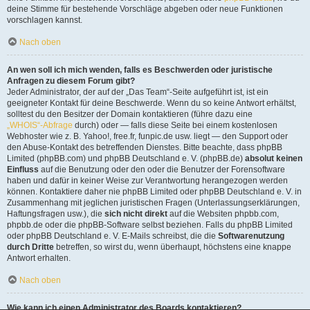
deine Stimme für bestehende Vorschläge abgeben oder neue Funktionen
vorschlagen kannst.
Nach oben
An wen soll ich mich wenden, falls es Beschwerden oder juristische
Anfragen zu diesem Forum gibt?
Jeder Administrator, der auf der „Das Team“-Seite aufgeführt ist, ist ein
geeigneter Kontakt für deine Beschwerde. Wenn du so keine Antwort erhältst,
solltest du den Besitzer der Domain kontaktieren (führe dazu eine
„WHOIS“-Abfrage
durch) oder — falls diese Seite bei einem kostenlosen
Webhoster wie z. B. Yahoo!, free.fr, funpic.de usw. liegt — den Support oder
den Abuse-Kontakt des betreffenden Dienstes. Bitte beachte, dass phpBB
Limited (phpBB.com) und phpBB Deutschland e. V. (phpBB.de)
absolut keinen
Einfluss
auf die Benutzung oder den oder die Benutzer der Forensoftware
haben und dafür in keiner Weise zur Verantwortung herangezogen werden
können. Kontaktiere daher nie phpBB Limited oder phpBB Deutschland e. V. in
Zusammenhang mit jeglichen juristischen Fragen (Unterlassungserklärungen,
Haftungsfragen usw.), die
sich nicht direkt
auf die Websiten phpbb.com,
phpbb.de oder die phpBB-Software selbst beziehen. Falls du phpBB Limited
oder phpBB Deutschland e. V. E-Mails schreibst, die die
Softwarenutzung
durch Dritte
betreffen, so wirst du, wenn überhaupt, höchstens eine knappe
Antwort erhalten.
Nach oben
Wie kann ich einen Administrator des Boards kontaktieren?