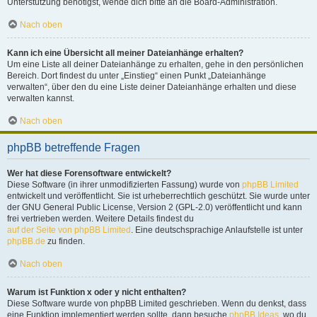
Unterstützung benötigst, wende dich bitte an die Board-Administration.
Nach oben
Kann ich eine Übersicht all meiner Dateianhänge erhalten?
Um eine Liste all deiner Dateianhänge zu erhalten, gehe in den persönlichen
Bereich. Dort findest du unter „Einstieg“ einen Punkt „Dateianhänge
verwalten“, über den du eine Liste deiner Dateianhänge erhalten und diese
verwalten kannst.
Nach oben
phpBB betreffende Fragen
Wer hat diese Forensoftware entwickelt?
Diese Software (in ihrer unmodifizierten Fassung) wurde von
phpBB Limited
entwickelt und veröffentlicht. Sie ist urheberrechtlich geschützt. Sie wurde unter
der GNU General Public License, Version 2 (GPL-2.0) veröffentlicht und kann
frei vertrieben werden. Weitere Details findest du
auf der Seite von phpBB Limited
. Eine deutschsprachige Anlaufstelle ist unter
phpBB.de
zu finden.
Nach oben
Warum ist Funktion x oder y nicht enthalten?
Diese Software wurde von phpBB Limited geschrieben. Wenn du denkst, dass
eine Funktion implementiert werden sollte, dann besuche
phpBB Ideas
, wo du