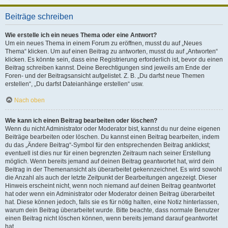
Beiträge schreiben
Wie erstelle ich ein neues Thema oder eine Antwort?
Um ein neues Thema in einem Forum zu eröffnen, musst du auf „Neues
Thema“ klicken. Um auf einen Beitrag zu antworten, musst du auf „Antworten“
klicken. Es könnte sein, dass eine Registrierung erforderlich ist, bevor du einen
Beitrag schreiben kannst. Deine Berechtigungen sind jeweils am Ende der
Foren- und der Beitragsansicht aufgelistet. Z. B. „Du darfst neue Themen
erstellen“, „Du darfst Dateianhänge erstellen“ usw.
Nach oben
Wie kann ich einen Beitrag bearbeiten oder löschen?
Wenn du nicht Administrator oder Moderator bist, kannst du nur deine eigenen
Beiträge bearbeiten oder löschen. Du kannst einen Beitrag bearbeiten, indem
du das „Ändere Beitrag“-Symbol für den entsprechenden Beitrag anklickst;
eventuell ist dies nur für einen begrenzten Zeitraum nach seiner Erstellung
möglich. Wenn bereits jemand auf deinen Beitrag geantwortet hat, wird dein
Beitrag in der Themenansicht als überarbeitet gekennzeichnet. Es wird sowohl
die Anzahl als auch der letzte Zeitpunkt der Bearbeitungen angezeigt. Dieser
Hinweis erscheint nicht, wenn noch niemand auf deinen Beitrag geantwortet
hat oder wenn ein Administrator oder Moderator deinen Beitrag überarbeitet
hat. Diese können jedoch, falls sie es für nötig halten, eine Notiz hinterlassen,
warum dein Beitrag überarbeitet wurde. Bitte beachte, dass normale Benutzer
einen Beitrag nicht löschen können, wenn bereits jemand darauf geantwortet
hat.