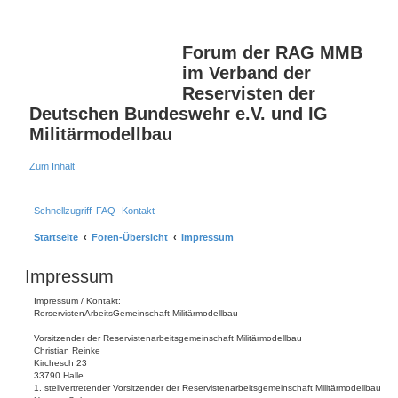
S
Forum der RAG MMB
im Verband der
Reservisten der
Deutschen Bundeswehr e.V. und IG
Militärmodellbau
Zum Inhalt
Schnellzugriff
FAQ
Kontakt
Startseite
Foren-Übersicht
Impressum
Impressum
Impressum / Kontakt:
RerservistenArbeitsGemeinschaft Militärmodellbau
Vorsitzender der Reservistenarbeitsgemeinschaft Militärmodellbau
Christian Reinke
Kirchesch 23
33790 Halle
1. stellvertretender Vorsitzender der Reservistenarbeitsgemeinschaft Militärmodellbau