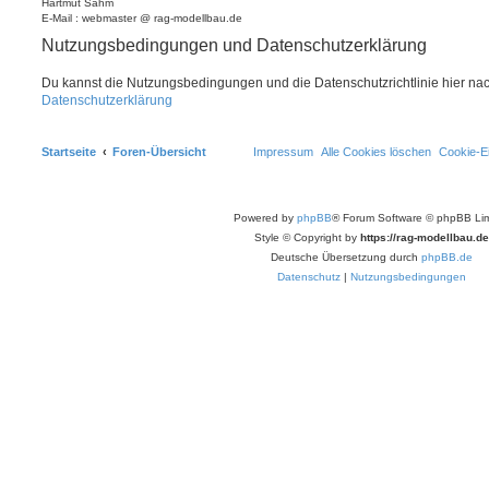
Hartmut Sahm
E-Mail : webmaster @ rag-modellbau.de
Nutzungsbedingungen und Datenschutzerklärung
Du kannst die Nutzungsbedingungen und die Datenschutzrichtlinie hier na
Datenschutzerklärung
Startseite
Foren-Übersicht
Impressum
Alle Cookies löschen
Cookie-Ei
Powered by
phpBB
® Forum Software © phpBB Lim
Style © Copyright by
https://rag-modellbau.de
Deutsche Übersetzung durch
phpBB.de
Datenschutz
|
Nutzungsbedingungen