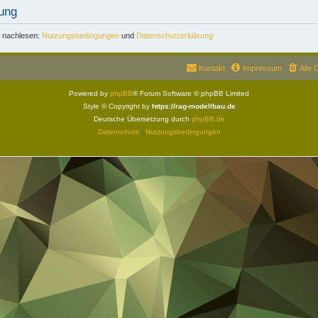
ung
r nachlesen:
Nutzungsbedingungen
und
Datenschutzerklärung
Kontakt
Impressum
Alle 
Powered by
phpBB
® Forum Software © phpBB Limited
Style © Copyright by
https://rag-modellbau.de
Deutsche Übersetzung durch
phpBB.de
Datenschutz
|
Nutzungsbedingungen