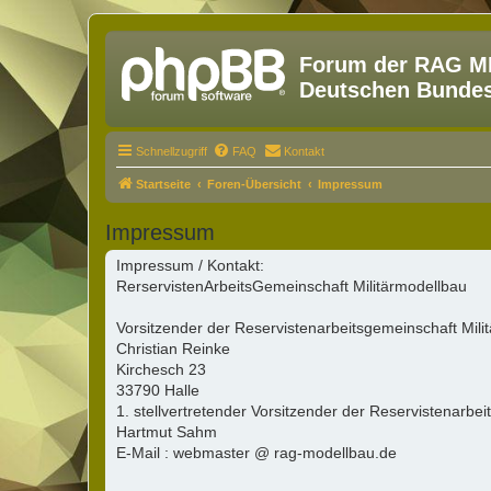
Forum der RAG MM
Deutschen Bundesw
Schnellzugriff
FAQ
Kontakt
Startseite
Foren-Übersicht
Impressum
Impressum
Impressum / Kontakt:
RerservistenArbeitsGemeinschaft Militärmodellbau
Vorsitzender der Reservistenarbeitsgemeinschaft Mili
Christian Reinke
Kirchesch 23
33790 Halle
1. stellvertretender Vorsitzender der Reservistenarbe
Hartmut Sahm
E-Mail : webmaster @ rag-modellbau.de