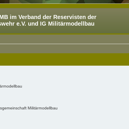
B im Verband der Reservisten der
ehr e.V. und IG Militärmodellbau
tärmodellbau
itsgemeinschaft Militärmodellbau