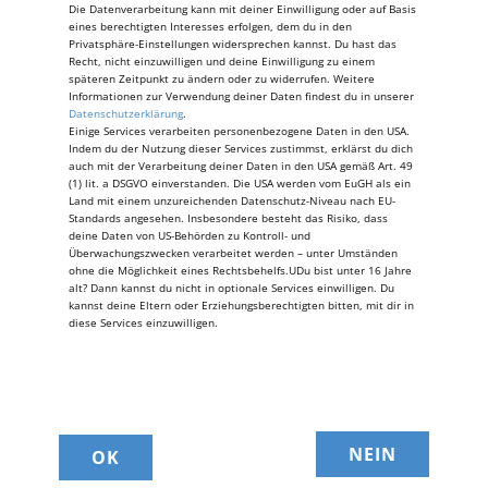
Duntemann schon zusammen. „Was
Die Datenverarbeitung kann mit deiner Einwilligung oder auf Basis
kommt dieses Jahr auf mich zu … ?“
eines berechtigten Interesses erfolgen, dem du in den
Privatsphäre-Einstellungen widersprechen kannst. Du hast das
Aber ganz tief in seinem Inneren liebt
Recht, nicht einzuwilligen und deine Einwilligung zu einem
späteren Zeitpunkt zu ändern oder zu widerrufen. Weitere
er die Herausforderungen, die wir
Informationen zur Verwendung deiner Daten findest du in unserer
ihm jedes Jahr stellen. Glaube ich.
Datenschutzerklärung
.
Einige Services verarbeiten personenbezogene Daten in den USA.
Dieses Jahr geht es nicht mit grober
Indem du der Nutzung dieser Services zustimmst, erklärst du dich
Gewalt, Schraubenzieher oder
auch mit der Verarbeitung deiner Daten in den USA gemäß Art. 49
(1) lit. a DSGVO einverstanden. Die USA werden vom EuGH als ein
schwerem Gerät. Dieses Jahr ist
Land mit einem unzureichenden Datenschutz-Niveau nach EU-
kniffelig …Hartmut hatte sich dieses
Standards angesehen. Insbesondere besteht das Risiko, dass
deine Daten von US-Behörden zu Kontroll- und
Jahr was einfallen lassen. Für die
Überwachungszwecken verarbeitet werden – unter Umständen
ohne die Möglichkeit eines Rechtsbehelfs.UDu bist unter 16 Jahre
Übergabe unserer 300 €
alt? Dann kannst du nicht in optionale Services einwilligen. Du
Spendensumme. Eine Rätselbox. Er
kannst deine Eltern oder Erziehungsberechtigten bitten, mit dir in
diese Services einzuwilligen.
hat es mit seinem 3D Drucker
gedruckt.
Ein verflixtes Ding. Wirklich. So
einfach einen Umschlag abgeben
wollen wir nicht. Bisher hatte Achim
NEIN
OK
mit seinem eindrucksvollen Tieflader